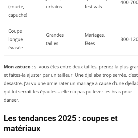
400-70
(courte,
urbains
festivals
capuche)
Coupe
Grandes
Mariages,
longue
800-12
tailles
fêtes
évasée
Mon astuce
: si vous êtes entre deux tailles, prenez la plus gr
et faites-la ajuster par un tailleur. Une djellaba trop serrée, c’es
désastre. J’ai vu une amie rater un mariage à cause d’une djella
qui lui serrait les épaules – elle n’a pas pu lever les bras pour
danser.
Les tendances 2025 : coupes et
matériaux