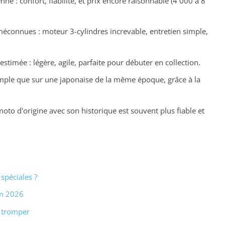
nne : confort, fiabilité, et prix encore raisonnable (4 000 à 8
méconnues : moteur 3-cylindres increvable, entretien simple,
stimée : légère, agile, parfaite pour débuter en collection.
imple que sur une japonaise de la même époque, grâce à la
moto d'origine avec son historique est souvent plus fiable et
spéciales ?
en 2026
 tromper